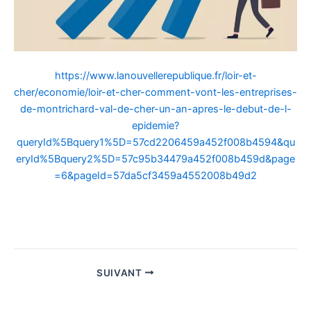
https://www.lanouvellerepublique.fr/loir-et-
cher/economie/loir-et-cher-comment-vont-les-entreprises-
de-montrichard-val-de-cher-un-an-apres-le-debut-de-l-
epidemie?
queryId%5Bquery1%5D=57cd2206459a452f008b4594&qu
eryId%5Bquery2%5D=57c95b34479a452f008b459d&page
=6&pageId=57da5cf3459a4552008b49d2
SUIVANT